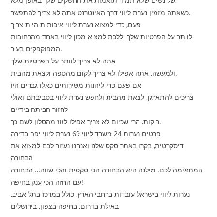
של נשים שלא תמיד תואמות את החשקים שלך באופן מלא,
כשאתה מזמין נערת ליווי דרך האינטרנט אתה לא צריך להתפשר.
פעם, כדי למצוא נערת ליווי איכותית היית צריך
לוותר על הפרטיות שלך וללכת למצוא מכון ליווי באחד מהרחובות
המפוקפקים בעיר.
אתה לא צריך לוותר על הפרטיות שלך
ולמעשה, אתה אפילו לא צריך לקום מהספה ולצאת מהבית.
אם פעם כדי ליהנות משירותים כאלו גברים היו
צריכים להתארגן, לצאת מהבית ולחפש נערת ליווי בסביבתם ואולי
לחזור הביתה בידיים
ריקות, הרי שכיום לא צריך אפילו לזוז מהסלון לשם כך.
פרטים נערות 24 משרד ליווי 69 נערת ליווי יפה בדירה
דיסקרטית, בקרו באתר סקס שלנו ואנחנו נעזור לכם למצוא את
הבחורה
המתאימה לכם. מילנה היא הבחורה הכי סקסית והכי שווה… הבחורה
עם החזה הכי ענק בחיפה!
נערות ליווי בישראל עובדות ברחבי הארץ, כולל במרכז בתל אביב,
באילת בדרום, בחיפה בצפון, בירושלים