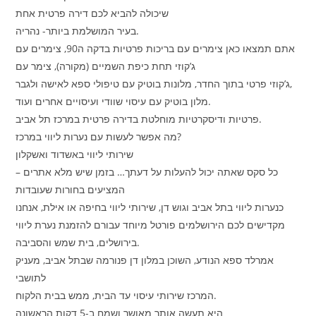
שיכולה להביא לכם דירה פרטית אחת
בעיר המושלמת ביותר- נהריה.
אתם תמצאו כאן צימרים עם בריכות פרטיות בדקה ה90, צימרים עם
ג’קוזי תחת כיפת השמיים (מקורה), צימר עם
ג’קוזי פרטי בתוך החדר, מלונות בוטיק עם טיפולי ספא לאישה ולגבר,
מלון בוטיק עם עיסוי שוודי ועיסויים אחרים ועוד.
פרטיות ודיסקרטיות מוחלטת בדירה פרטית במרכז תל אביב.
מה אפשר לעשות עם נערות ליווי במרכז?
שירותי ליווי באשדוד ואשקלון
– כל סקס שאתה יכול להעלות על דעתך… בזמן שיש מלא אתרים
המציעים בחורות שעובדות
כנערות ליווי בתל אביב וגוש דן, שירותי ליווי בחיפה או אילת, אנחנו
מקדישים לכם הירושלמים פורטל מיוחד עבורם להזמנת נערת ליווי
בירושלים, בית שמש והסביבה.
אמרלד ספא הנודע, השוכן במלון דן פנורמה שבתל אביב, מעניק
לתושבי
המרכז שירותי עיסוי עד הבית, ממש בבית הלקוח.
היא תעשה אותך מאושר ושמח ב-5 דקות הראשונה