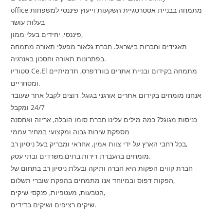
office מתמחה בבניית אסטרטגיית השקעות וייעוץ פיננסי למשפחות
בעלות עושר
פיננסי, יחידים בעלי ממון,
תאגידים וחברות בישראל. חברת גלאור מפעלי תאורה מתמחה
בפתרונות תאורה וחסכון באנרגיה.
סטודיו Ce.El מתמחה בקידום ובניית אתרים בוורדפרס, תדמיתיים
ומסחריים.
אנחנו מומחים בקידום אתרים אורגני בגוגל, רוצים לקבל אתר שעובד
24/7 ומקבל
כניסות מגוגל? כמה מילים עלינו חברת סומו הובלה, אריזה ואחסנה
מספקת שירות גבוה ומקצועי במחיר עממי
בכל רחבי הארץ על ידי צוות אמין, אחראי ומבריק בעל ניסיון רב,
מומחים בהעברת דירות,בתים,משרדים ובתי עסק.
חברת קווים הפקות היא חברה ותיקה ובעלת ניסיון רב בתחום של
הפקות דפוס ובמיוחד אנו מתמחים בהפקת שוברי תשלום,
הטבעות, מעטפיות, פנקסי שיקים,
שיקים רציפים ושיקים בדידים.