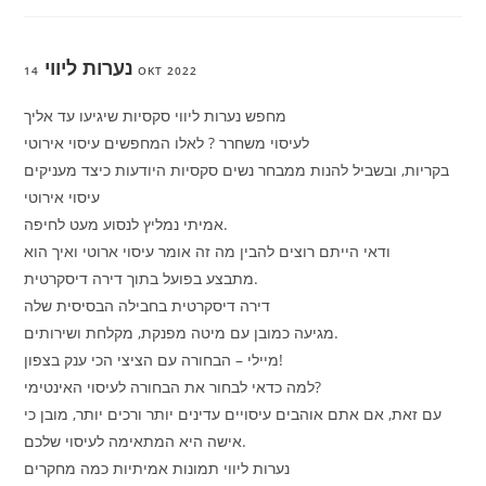
נערות ליווי
14 OKT 2022
מחפש נערות ליווי סקסיות שיגיעו עד אליך
לעיסוי משחרר ? לאלו המחפשים עיסוי אירוטי
בקריות, ובשביל להנות ממבחר נשים סקסיות היודעות כיצד מעניקים
עיסוי אירוטי
אמיתי נמליץ לנסוע מעט לחיפה.
ודאי הייתם רוצים להבין מה זה אומר עיסוי ארוטי ואיך הוא
מתבצע בפועל בתוך דירה דיסקרטית.
דירה דיסקרטית בחבילה הבסיסית שלה
מגיעה כמובן עם מיטה מפנקת, מקלחת ושירותים.
מיילי – הבחורה עם הציצי הכי ענק בצפון!
למה כדאי לבחור את הבחורה לעיסוי האינטימי?
עם זאת, אם אתם אוהבים עיסויים עדינים יותר ורכים יותר, מובן כי
אישה היא המתאימה לעיסוי שלכם.
נערות ליווי תמונות אמיתיות כמה מחקרים