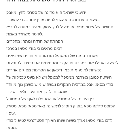
18 NOV 2022
ידוע כי ישראל היא מדינה של סטרס, לחץ ומאבק.
בפעמים אחרות, הוא עשוי להיות עדין יותר בכדי להעביר
תחושה של עיסוי מפנק או יפעיל לחץ עמוק ומהיר במטרה להביא
לעיסוי משחרר באמת.
הפחתה של חרדה ומתח: מחקרים
רבים מראים כי בודי מסאז במרכז
משחרר במוח של המטופל הורמונים מיוחדים שמביאים
לרגיעה ואפילו אופוריה בטווח הקצר ומפחיתים את הסיכון לתופעות
נפשיות לא נעימות כמו דיכאון או הפרעות מסוגים אחרים.
השיטה כמובן משתנה ממטפל למטפל ויש לא מעט טכניקות של
בודי מסאז, אבל במרבית המקרים נעשה שימוש בשמן גוף מיוחד
שמטרתו לרכך את העור וליצור סיכוך
בין הידיים של המטפל או המטפלת לגוף של המטופל.
הפוסט לילקה ספא בוטיק הופיע לראשונה ב-אייספא: ספא, מסאז,
עיסוי.
לרבו בודי מסאז אורך כשעה שזהו האורך הסטדנרטי לטיפול בודי
מסאז,