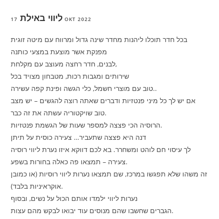
ליווי באילת
17 OKT 2022
בכל חדר תוכלו ליהנות מחדר שינה גדול ומרווח עם מיטה זוגית
מפנקת אשר מוצעת במצעי כותנה
לבנים, חדר רחצה מעוצב עם מקלחת,
שירותים ומגבות רכות, מטבחון מצויד בכל
טוב עם מוצרי חשמל, כלי הגשה ופינת קפה עשירה..
אם יש לך כל מיני פנטזיות ודברים שאתה רוצה להגשים – יש מצב
טוב שויקטוריה עשתה את זה כבר.
הרוסיה הכי פצצה למספר שעות של הגשמת פנטזיות.
דנה היא פצצה שתעביר… צעירה כוסית על תיתן
לך עיסוי חם לוהט ומשחרר. בא לכם דווקא איזו נערת ליווי רוסיה
צעירה – תמצאו פה כאלה בחורות בשפע.
זה משהו שלא תפגשו במרכז, שם תמצאו נערות ליווי רוסיות (או כמובן
אוקראיניות בלבד).
נערות ליווי ילמדו אותם הכול על נשים, ובסוף
הגברים שחשבו שהם מנוסים עוד יבואו לבקש מהם עצות.