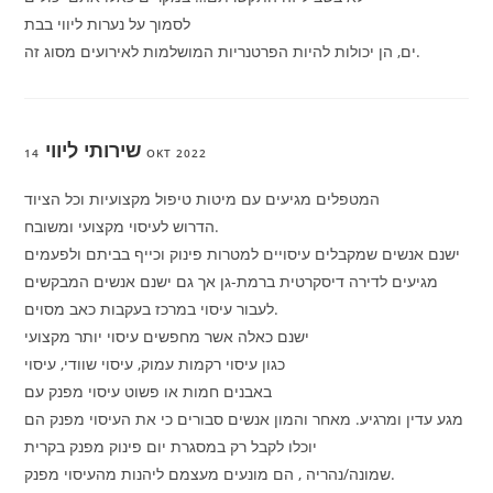
לסמוך על נערות ליווי בבת
ים, הן יכולות להיות הפרטנריות המושלמות לאירועים מסוג זה.
שירותי ליווי
14 OKT 2022
המטפלים מגיעים עם מיטות טיפול מקצועיות וכל הציוד
הדרוש לעיסוי מקצועי ומשובח.
ישנם אנשים שמקבלים עיסויים למטרות פינוק וכייף בביתם ולפעמים
מגיעים לדירה דיסקרטית ברמת-גן אך גם ישנם אנשים המבקשים
לעבור עיסוי במרכז בעקבות כאב מסוים.
ישנם כאלה אשר מחפשים עיסוי יותר מקצועי
כגון עיסוי רקמות עמוק, עיסוי שוודי, עיסוי
באבנים חמות או פשוט עיסוי מפנק עם
מגע עדין ומרגיע. מאחר והמון אנשים סבורים כי את העיסוי מפנק הם
יוכלו לקבל רק במסגרת יום פינוק מפנק בקרית
שמונה/נהריה , הם מונעים מעצמם ליהנות מהעיסוי מפנק.