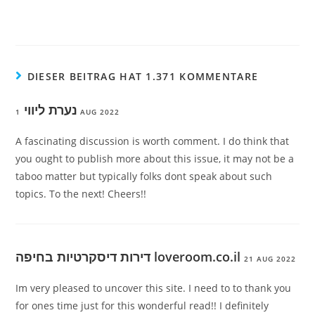
DIESER BEITRAG HAT 1.371 KOMMENTARE
נערת ליווי
1 AUG 2022
A fascinating discussion is worth comment. I do think that
you ought to publish more about this issue, it may not be a
taboo matter but typically folks dont speak about such
topics. To the next! Cheers!!
דירות דיסקרטיות בחיפה loveroom.co.il
21 AUG 2022
Im very pleased to uncover this site. I need to to thank you
for ones time just for this wonderful read!! I definitely