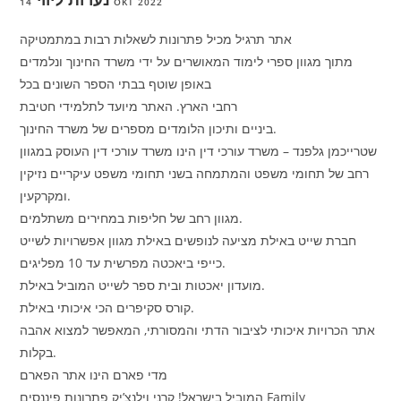
14 OKT 2022
אתר תרגיל מכיל פתרונות לשאלות רבות במתמטיקה
מתוך מגוון ספרי לימוד המאושרים על ידי משרד החינוך ונלמדים
באופן שוטף בבתי הספר השונים בכל
רחבי הארץ. האתר מיועד לתלמידי חטיבת
ביניים ותיכון הלומדים מספרים של משרד החינוך.
שטרייכמן גלפנד – משרד עורכי דין הינו משרד עורכי דין העוסק במגוון
רחב של תחומי משפט והמתמחה בשני תחומי משפט עיקריים נזיקין
ומקרקעין.
מגוון רחב של חליפות במחירים משתלמים.
חברת שייט באילת מציעה לנופשים באילת מגוון אפשרויות לשייט
כייפי ביאכטה מפרשית עד 10 מפליגים.
מועדון יאכטות ובית ספר לשייט המוביל באילת.
קורס סקיפרים הכי איכותי באילת.
אתר הכרויות איכותי לציבור הדתי והמסורתי, המאפשר למצוא אהבה
בקלות.
מדי פארם הינו אתר הפארם
המוביל בישראל! קרני וילנצ’יק פתרונות פיננסים Family