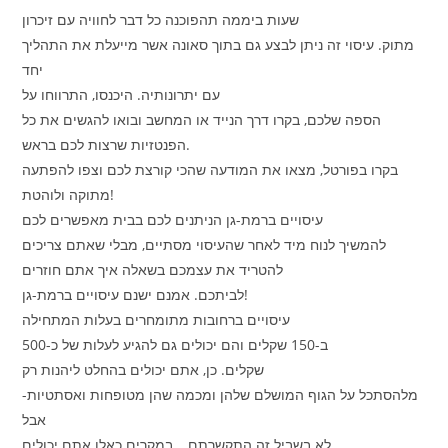
שעות ביממה תהפוכנה כל דבר לחוויה עם זיכרון
מתוק. עיסוי זה ניתן לבצע גם בתוך סאונה אשר מייעלת את התהליך
יחד
עם יתרונותיה. היכנסו, התרווחו על
הספה שלכם, בקרו דרך הנייד או המחשב ובואו להגשים את כל
הפנטזיות שרצות לכם בראש.
בקרו בפורטל, מצאו את המודעה שהכי קורצת לכם וצפו להפתעה
מתוקה ולוהטת!
עיסויים ברמת-גן הניתנים לכם בבית מאפשרים לכם
להמשיך לנוח מיד לאחר שהעיסוי מסתיים, מבלי שאתם צריכים
להטריד את עצמכם בשאלה איך אתם חוזרים
לביתכם. אמנם ישנם עיסויים ברמת-גן!
עיסויים ברחובות מתומחרים בעלות המתחילה
ב-150 שקלים והם יכולים גם להגיע לעלות של כ-500
שקלים. כן, אתם יכולים בהחלט ליהנות רק
מלהסתכל על הגוף המושלם שלהן ומכמה שהן מטופחות ואסתטיות-
אבל
לא בשביל זה התקשרתם… במקרים כאלו אתם יכולים