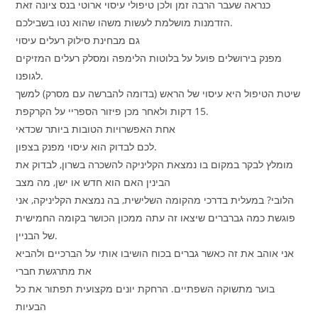
כנראה שעבר הרבה זמן ולכן טיפולי עיסוי ארוטי בנס ציונה זאת
הזדמנות מושלמת לעשות משהו שהוא נטו בשבילכם.
גם מבחינת סילוק רעלים עיסוי
מפנק בירושלים פועל על בלוטות הלימפה ומסלק רעלים המזיקים
לגופנו.
שיטת הטיפול היא עיסוי של הראש (בדומה להברשה עם מסרק) למשך
15 דקות ולאחר מכן פיזור הספריי על הקרקפת.
אחת האפשרויות הטובות ביותר שכדאי
לכם לבדוק הוא עיסוי מפנק בצפון.
מומלץ לבקר במקום בו נמצאת הקליניקה להשכרה בשרון, לבדוק את
הבינין האם הוא חדש או ישן, מה מצב
הלובי? במעלית בדרכי מהקומה השלישית, בה נמצאת הקליניקה, אני
פוגשת כמה גברברים שיצאו זה עתה ממכון הכושר בקומה החמישית
של הבניין.
אני אוהב את זה כאשר גברים בכוח הושיבו אותי על הברכיים ולהביא
את מתרגשת חברי
בוער מתשוקה השפתיים. הרחקת יונים מקצועית תפתור את כל
הבעיות