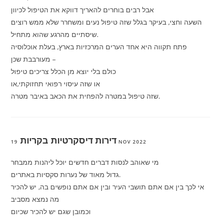
אבל רבים בוחרים להאריך דווקא את הטיפול לכיוון
השעה וחצי, בעיקר בגלל שזה טיפול נעים ומשחרר שלא ממש רוצים
שיסתיים מהרגע שהוא מתחיל.
פתח תקווה היא אחד הערים המרכזיות בארץ, בעלת אוכלוסיה
מעורבבת שכן –
כולם בלי יוצא מן הכלל צריכים טיפול
או שזה עיסוי רפואי תחזוקתי,או
שזה טיפול במטרה להפחית את הכאב באיבר מטרה.
דירות דיסקרטיות בקריות
19 NOV 2022
מי שאוהב לנסות דברים חדשים יוכל ליהנות ממבחר
גדול מאוד של נערות סקסיות באתרים.
אי לכך בין אם אתם תושבי העיר ובין אם אתם נופשים בה, יש להכיר
מה נמצא מסביב
וכמובן שגם יש להכיר שכיום