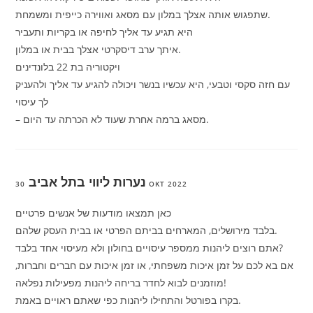
שתפגוש אותה אצלך במלון עם מסאג ואווירה כייפית ומשמחת.
היא תגיע עד אליך לחיפה או בקריות ותעביר
איתך ערב דיסקרטי אצלך בבית או במלון.
ויקטוריה בת 22 בלונדינים
עם חזה סקסי וטבעי, היא עכשיו בנשר ויכולה להגיע עד אליך ולהעניק
לך עיסוי
– מסאג ברמה אחרת שעוד לא הכרתה עד היום.
נערות ליווי בתל אביב
30 OKT 2022
כאן תמצאו מודעות של אנשים פרטיים
בלבד מירושלים, המארחים בביתם הפרטי או בבית העסק שלהם.
אתם רוצים ליהנות ממספר עיסויים בחולון ולא מעיסוי אחד בלבד?
אם בא לכם על זמן איכות משפחתי, או זמן איכות עם חברים וחברות,
מוזמנים לבוא לחדר בריחה ליהנות מפעילות נפלאה!
בקרו בפורטל והתחילו ליהנות כפי שאתם ראויים באמת.