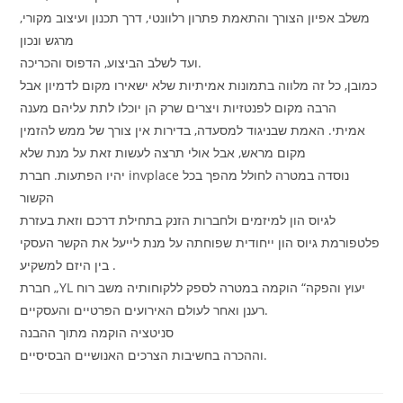
משלב אפיון הצורך והתאמת פתרון רלוונטי, דרך תכנון ועיצוב מקורי,
מרגש ונכון
ועד לשלב הביצוע, הדפוס והכריכה.
כמובן, כל זה מלווה בתמונות אמיתיות שלא ישאירו מקום לדמיון אבל
הרבה מקום לפנטזיות ויצרים שרק הן יוכלו לתת עליהם מענה
אמיתי. האמת שבניגוד למסעדה, בדירות אין צורך של ממש להזמין
מקום מראש, אבל אולי תרצה לעשות זאת על מנת שלא
יהיו הפתעות. חברת invplace נוסדה במטרה לחולל מהפך בכל
הקשור
לגיוס הון למיזמים ולחברות הזנק בתחילת דרכם וזאת בעזרת
פלטפורמת גיוס הון ייחודית שפוחתה על מנת לייעל את הקשר העסקי
בין היזם למשקיע .
חברת „YL יעוץ והפקה“ הוקמה במטרה לספק ללקוחותיה משב רוח
רענן ואחר לעולם האירועים הפרטיים והעסקיים.
סניטציה הוקמה מתוך ההבנה
וההכרה בחשיבות הצרכים האנושיים הבסיסיים.