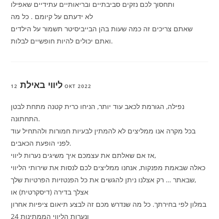
ותחסוך לכם נזקים סביבתיים ובריאותיים עתידיים שאפילו
לא ידעתם על קיומם . כל מה
שאתם צריכים זה כמה שעות בהן הבייביסיטר תשמור על הילדים
ואתם יכולים להיות חופשיים לבלות.
ליווי באילת
12 OKT 2022
נפילה, הגורמת לכאב עוד יותר, הניחו כרית קטנה מתחת לבטן
התחתונה.
בכל מקרה אנו ממליצים לא להמתין לבעיות חמורות ולהתחיל עוד
לפני הופעת הכאבים.
אז אם שאלתם את עצמכם איך משיגים נערות ליווי,
כאלה שבאמת מפנקות, אנחנו ממליצים לכם לנסות את שירותי הליווי
שבאתר … רק אצלנו ניתן להגשים את כל הפנטזיות הפרטיות שלך,
אצלך בדירה (דיסקרטית) או
במלון לפי בחירתך. כל מה שנדרש מכם זה לבצע תיאום ציפיות אחרון
ונערות הליווי הממתינות 24