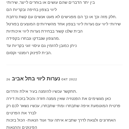
בין יתר הדברים שהם עושים או בוחרים לייצר, שירותי
ליווי בצפון בחיפה ובקריות הם
חלק מזה וכך או כך הם מפגישים לא מעט אנשים עם קשת נרחבת.
שירותי ליווי עם נערות ליווי בצפון אחד מהשירותים המוצעים בפורטל
הבית שלנו קשור בבחירת נערות ליווי איכותיות
מהצפון שנבדקו ונבחרו בקפידה.
ניתן כמובן להזמין גם עיסוי זוגי בקריות עד
הבית לפינוק רומנטי וקסום.
נערות ליווי בתל אביב
26 OKT 2022
תתקשר עכשיו להזמנה בעיר אילת והדרום.
כאן מגשימים את הפנטזיה שאין ממנה חזרה והכול בזכות דירה
פרטית המוטמעת איפה שתבחרו ומתי שתבחרו, עכשיו נשאר לכם רק
לברר את הפרטים
האחרונים ולצאת לדרך שתביא איתה עוד ועוד הנאות- הכול בזכות
הפינוקים וההנאות