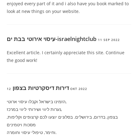
enjoyed every part of it and i also have you book marked to
look at new things on your website.
עיסוי אירוטי בבת ים-israelnightclub
11 SEP 2022
Excellent article. I certainly appreciate this site. Continue
the good work!
דירות דיסקרטיות בצפון
12 OKT 2022
הזמינו בישראל וקבלו עיסוי ארוטי,
נערות ליווי ושירותי ליווי במרכז,
בצפון, בדרום, בירושלים. בסלונים יוצעו לכם קרצופים וקליפות,
מסכות ויטמינים
וחימר, טיפולי עיסוי וחומרה.