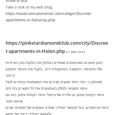
ובערים אחרות.
Take a look at my web blog;
https://exoticsenualoriental.com/categor/Discreet-
apartments-in-Nahariya.php
https://pinkstardiamondclub.com/city/Discree
t-apartments-in-Holon.php
27 MRZ 2023
המון פעמים כשהמעסים שואלים בטלפון את הלקוח מהן הציפיות
שלו מהעיסוי, התשובה המתקבלת היא: „לקבל את העיסוי המפנק
ביותר“.
מסתמן כי יותר ויותר אנשים מבינים את המשמעות ובוחרים לנצל
עיסוי מקצועי ולסלק באמצעותו את כל הקשיים בחייהם.
עיסוי רקמות עמוק, או סדרה של טיפולי עיסוי רקמות עמוק, כמו גם
שיאצו וסוגי
עיסויים נוספים, יכול לאפשר תהליכי שחרור עמוקים של חסמים ישנים
ולאפשר תהליכי ריפוי של ממש.