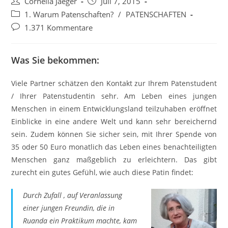
Beitrags-
Beitrag
Cornelia Jaeger
Juli 7, 2015
Autor:
veröffentlicht:
Beitrags-
1. Warum Patenschaften?
/
PATENSCHAFTEN
Kategorie:
Beitrags-
1.371 Kommentare
Kommentare:
Was Sie bekommen:
Viele Partner schätzen den Kontakt zur Ihrem Patenstudent
/ Ihrer Patenstudentin sehr. Am Leben eines jungen
Menschen in einem Entwicklungsland teilzuhaben eröffnet
Einblicke in eine andere Welt und kann sehr bereichernd
sein. Zudem können Sie sicher sein, mit Ihrer Spende von
35 oder 50 Euro monatlich das Leben eines benachteiligten
Menschen ganz maßgeblich zu erleichtern. Das gibt
zurecht ein gutes Gefühl, wie auch diese Patin findet:
Durch Zufall , auf Veranlassung
einer jungen Freundin, die in
Ruanda ein Praktikum machte, kam