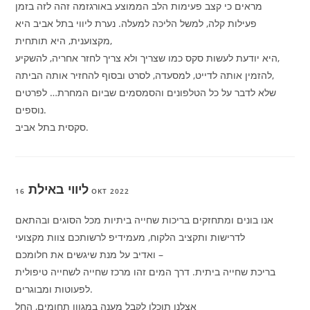
מראים כי קצב פעימות הלב הממוצע באורגזמה זהה לזה בזמן
פעילות קלה, למשל הליכה למעלה. נערת ליווי בתל אביב היא
מקצוענית, היא תותחית,
היא יודעת לעשות סקס כמו שצריך ולא צריך לחזר אחריה, להשקיע,
להזמין אותה לדייט, למסעדה, לסרט ובסוף להחזיר אותה הביתה,
שלא לדבר על כל הטלפונים והסמסמים שביום המחרת… לפרטים
נוספים.
סקסית בתל אביב.
ליווי באילת
16 OKT 2022
אנו בונים ומתחזקים בריכות שחייה ביתיות מכל הסוגים ובהתאם
לדרישות ותקציב הלקוח, מעמידיפ לרשותכם צוות מקצועי
ואדיב על מנת שיגשים את חלומכם –
בריכת שחייה ביתית. דרך המים זהו מרכז שחייה לשחייה טיפולית
לפעוטות ומבוגרים.
אצלנו תוכלו לקבל מענה במגוון תחומים, החל