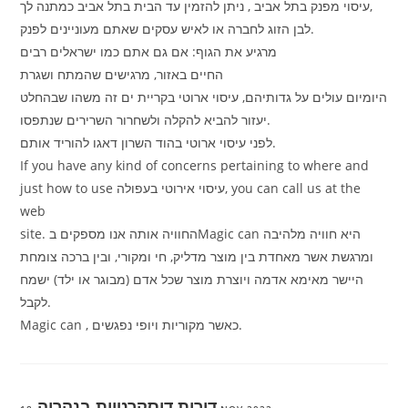
עיסוי מפנק בתל אביב , ניתן להזמין עד הבית בתל אביב כמתנה לך,
לבן הזוג לחברה או לאיש עסקים שאתם מעוניינים לפנק.
מרגיע את הגוף: אם גם אתם כמו ישראלים רבים
החיים באזור, מרגישים שהמתח ושגרת
היומיום עולים על גדותיהם, עיסוי ארוטי בקריית ים זה משהו שבהחלט
יעזור להביא להקלה ולשחרור השרירים שנתפסו.
לפני עיסוי ארוטי בהוד השרון דאגו להוריד אותם.
If you have any kind of concerns pertaining to where and
just how to use עיסוי אירוטי בעפולה, you can call us at the
web
site. החוויה אותה אנו מספקים בMagic can היא חוויה מלהיבה
ומרגשת אשר מאחדת בין מוצר מדליק, חי ומקורי, ובין ברכה צומחת
היישר מאימא אדמה ויוצרת מוצר שכל אדם (מבוגר או ילד) ישמח
לקבל.
Magic can , כאשר מקוריות ויופי נפגשים.
דירות דיסקרטיות בנהריה