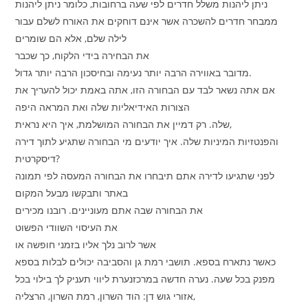
ניתן ליהנות משלל חדרים לפי שעה ברחובות, כלומר ניתן ליהנות
ממבחר חדרים להשכרה אשר אינם דוחקים את האורח לשלם עבור
לילה שלם, אלא הם שומרים
את הבחירה בידי הלקוח, כך שכבר
מדובר באווירה הרבה יותר נעימה ובחיסכון הרבה יותר גדול.
אם אתה נשאר לבד עם הבחורה הזו, אתה באמת יכול להעריך את
הצורות האידיאליות שלה ואת המראה היפה
שלה. רק דמיין את הבחורה המושלמת, איך היא נראית,
והפנטזיות המיניות שלה. איך יודעים מי הבחורה שתגיע לתוך דירה
דיסקרטית?
לפני שתגיעו לדירה אתם תיבחרו את הבחורה המעסה לפי תמונה
באתר ותבקשו מבעל המקום
את הבחורה שבה אתם מעוניינים. רובנו מכירים
את העיסוי השוודי הפשוט
אשר לרוב נלך אליו בזמני חופשה או
כאשר נתארח בספא. תושבי רמת גן והסביבה יכולים לבלות בספא
מפנק בכל שעה. נערה חדשה במרכזנערת ליווי תעניק לך בילוי בכל
אזורי גוש דן: הוד השרון, רמת השרון, הרצליה,