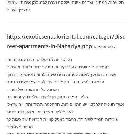
תל אביב, רמת גן ועד נס ציונה אלקסה נערה לג’נטלמן איכותי, שמבין
ומעריך איכות.
https://exoticsenualoriental.com/categor/Disc
reet-apartments-in-Nahariya.php
26 NOV 2022
כל הדירות הדיסקרטיות ברעננה נבחרו
בקפידה תוך שמירה על ניקיון והיגיינה ברמה גבוהה ובאיכות
השירות. מומלץ לפנות לפחות כמה שעות לחוויה אינטימית בתוך
הדירות ולהשוות בין התמונות עוד לפני שמבצעים הזמנה.
הסתכל על התמונות של נערות
הליווי המדהימות, תן לדמיון שלך לרוץ ובחר בזו
אשר הצליחה לבלוט. יש המון סיבות, ההחלטה תמיד זהה – בישראל,
נערות ליווי משרד הליווי הטובות ביותר
עומדות תמיד לשירותך. בניגוד לאפליקציות הכרויות שמציגות לך
מבחר מצומצם